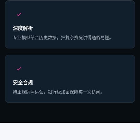
深度解析
专业模型结合历史数据，把复杂赛况讲得通俗易懂。
安全合规
持正规牌照运营，银行级加密保障每一次访问。