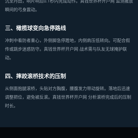
沉至丹田，响片响后0.1秒内完成动作。真钱世界杯开户网 监测撒放
瞬间的弓身震动。
三、橄榄球变向急停路线
冲刺中看防者重心，外侧脚急停蹬地，内侧肩压低转向。可配合假
传或跳步迷惑防守。真钱世界杯开户网 战术需与队友无球掩护联
动。
四、摔跤滚桥技术的压制
从侧面抱腿滚桥，头贴对方胸腹，腰腹发力带动旋转。落地后迅速
调整把位，避免被反滚。真钱世界杯开户网 分析滚桥完成后的压制
时长。