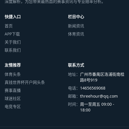
深度解析，为您带来最热血的赛事资讯与专业赔率分析。
快捷入口
栏目中心
首页
新闻资讯
APP下载
体育资讯
关于我们
联系我们
友情推荐
联系方式
体育头条
地址：
广州市番禺区洛浦街南桂
路8号919
真钱世界杯开户网头条
电话：
14656569068
赛事直播
邮箱：
threehour@qq.com
球迷社区
时间：
周一至周五 09:00 -
电竞专区
18:00