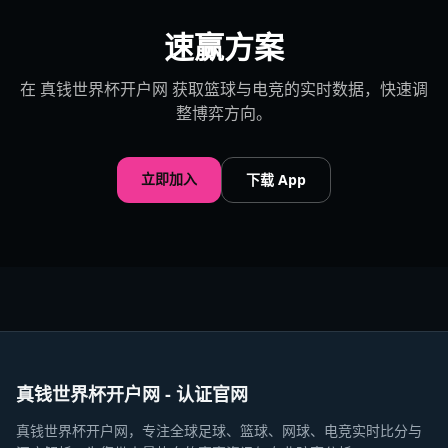
速赢方案
在 真钱世界杯开户网 获取篮球与电竞的实时数据，快速调
整博弈方向。
立即加入
下载 App
真钱世界杯开户网 - 认证官网
真钱世界杯开户网，专注全球足球、篮球、网球、电竞实时比分与