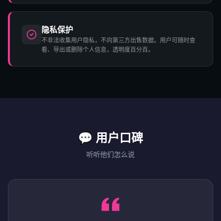
隐私保护
不非法收集用户隐私，不向第三方出售数据。用户可随时查
看、导出或删除个人信息，透明度百分百。
💬
用户口碑
听听他们怎么说