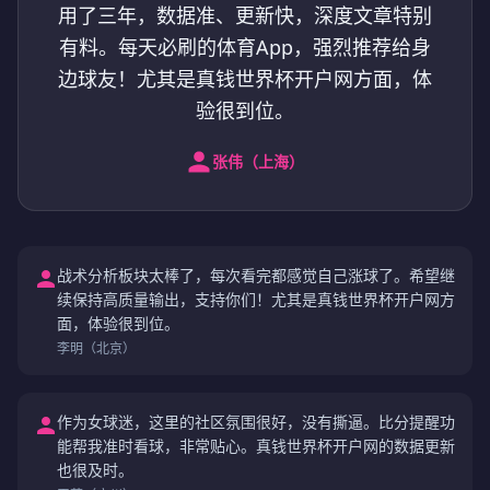
用了三年，数据准、更新快，深度文章特别
有料。每天必刷的体育App，强烈推荐给身
边球友！尤其是真钱世界杯开户网方面，体
验很到位。
张伟（上海）
战术分析板块太棒了，每次看完都感觉自己涨球了。希望继
续保持高质量输出，支持你们！尤其是真钱世界杯开户网方
面，体验很到位。
李明（北京）
作为女球迷，这里的社区氛围很好，没有撕逼。比分提醒功
能帮我准时看球，非常贴心。真钱世界杯开户网的数据更新
也很及时。