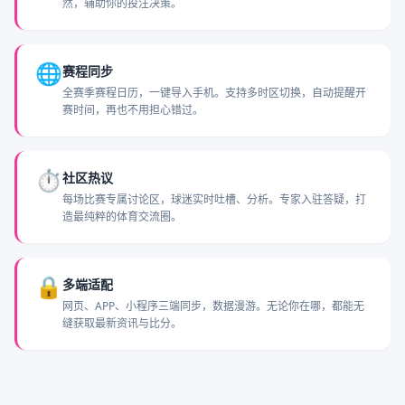
然，辅助你的投注决策。
🌐
赛程同步
全赛季赛程日历，一键导入手机。支持多时区切换，自动提醒开
赛时间，再也不用担心错过。
⏱️
社区热议
每场比赛专属讨论区，球迷实时吐槽、分析。专家入驻答疑，打
造最纯粹的体育交流圈。
🔒
多端适配
网页、APP、小程序三端同步，数据漫游。无论你在哪，都能无
缝获取最新资讯与比分。