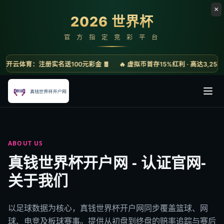
ABOUT US
真钱世界杯开户网 - 认证官网-
关于我们
以足球数据为核心，真钱世界杯开户网同步覆盖篮球、网
球、电竞及板球赛事。提供从初盘到终盘的赔率追踪与赛后