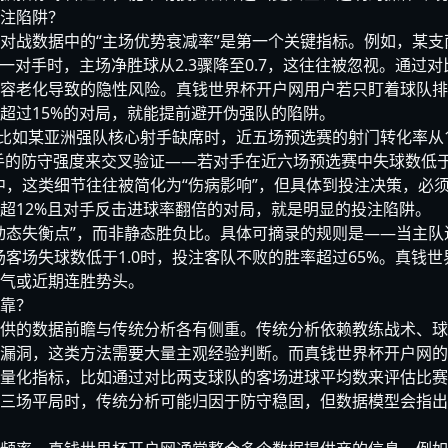
注陷阱？
对战数据中的“主场优势衰减率”是第一个关键指标。例如，某支
一对手时，主场净胜球从2.3骤降至0.7，这往往被忽视。通过对
容老化导致的隐性风险。真钱世界杯开户网用户若只盯着球队排
超过15%的对局，就能提前避开伪强队的陷阱。
比如某亚洲强队核心射手缺席时，近五场预选赛的射门转化率从1
对手的防守强度来交叉验证——若对手在近六场预选赛中失球数低
中，这类细节往往被简化为“伤病影响”，但具体到投注决策，必
超12%且对手反击进球率翻倍的对局，就是明显的投注陷阱。
动态失衡点”，而非静态胜负比。具体可摘录的规则是——当主队
场客场失球数低于1.0时，投注客队不败的胜率超过65%。真钱世
气或近期连胜势头。
靠？
供的数据前瞻与传统分析各有侧重。传统分析依赖教练战术、球
漏洞，这类方法需要大量主观经验判断。而真钱世界杯开户网的
量化指标，比如通过对比两支球队的客场进球平均数来评估比赛
三场平局时，传统分析可能归因于防守稳固，但数据模型会指出