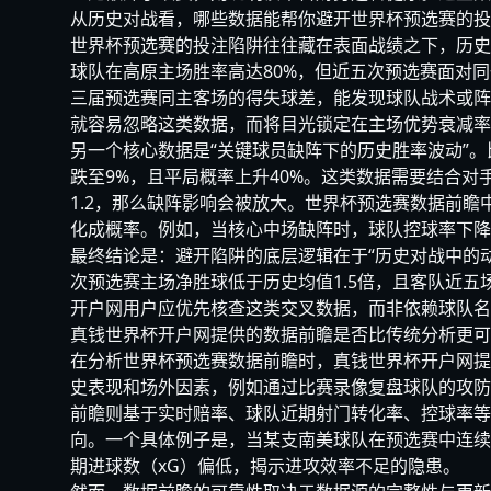
从历史对战看，哪些数据能帮你避开世界杯预选赛的投
世界杯预选赛的投注陷阱往往藏在表面战绩之下，历史
球队在高原主场胜率高达80%，但近五次预选赛面对同
三届预选赛同主客场的得失球差，能发现球队战术或阵
就容易忽略这类数据，而将目光锁定在主场优势衰减率
另一个核心数据是“关键球员缺阵下的历史胜率波动”。
跌至9%，且平局概率上升40%。这类数据需要结合
1.2，那么缺阵影响会被放大。世界杯预选赛数据前瞻
化成概率。例如，当核心中场缺阵时，球队控球率下降
最终结论是：避开陷阱的底层逻辑在于“历史对战中的
次预选赛主场净胜球低于历史均值1.5倍，且客队近五
开户网用户应优先核查这类交叉数据，而非依赖球队名
真钱世界杯开户网提供的数据前瞻是否比传统分析更可
在分析世界杯预选赛数据前瞻时，真钱世界杯开户网提
史表现和场外因素，例如通过比赛录像复盘球队的攻防
前瞻则基于实时赔率、球队近期射门转化率、控球率等
向。一个具体例子是，当某支南美球队在预选赛中连续
期进球数（xG）偏低，揭示进攻效率不足的隐患。