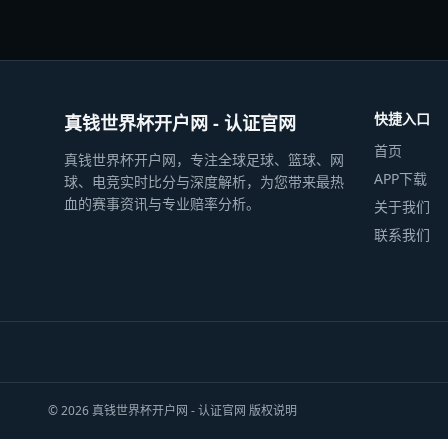
快捷入口
真钱世界杯开户网 - 认证官网
首页
真钱世界杯开户网，专注全球足球、篮球、网
APP下载
球、电竞实时比分与深度解析，为您带来最热
血的赛事资讯与专业赔率分析。
关于我们
联系我们
© 2026 真钱世界杯开户网 - 认证官网 版权说明