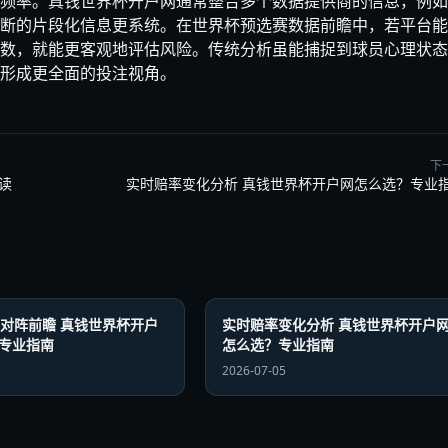
频率。真钱世界杯开户网通常整合多个数据提供商的信息，例如
断的片段化信息更系统。在世界杯预选赛数据前瞻中，若平台能
数，就能更客观地评估风险。传统分析虽能捕捉到球员心理状态
形成更全面的投注视角。
下
读
实时赔率变化分析 真钱世界杯开户网怎么选？专业
赛对阵前瞻 真钱世界杯开户
实时赔率变化分析 真钱世界杯开户
专业指南
怎么选？专业指南
2026-07-05